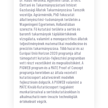
Dr. Halas Veronika, egyetemi tanár, a MATE
Élettani és Takarmányozástani Intézet
Gazdasági Állatok Takarmányozása Tanszék
vezetője. Agrármérnök, PhD fokozatát
állattenyésztési-tudományok területén a
Wageningeni Egyetemen, Hollandiában
szerezte. Fő kutatási területe a sertés és
baromfi takarmányok táplálóértékének
vizsgálata, valamint a monogasztrikus állatok
teljesítményének matematikai modellezése és
precíziós takarmányozása. Több hazai és az
Európai Unió Horizon 2020 programja által
támogatott kutatás-fejlesztési programban
vett részt vezetőként és megvalósítóként. A
PIGWEB program és a MATE Proof of Concept
programja keretében az általa vezetett
kutatócsoport adatvezérelt modellek
fejlesztésén dolgozik. A PIGWEB valamint a
MATE Kiváló Kutatócsoport tagjaként
munkatársaival a sertéskutatásokban is
alkalmazható nem-invazív technológiák
értékelését végzik.