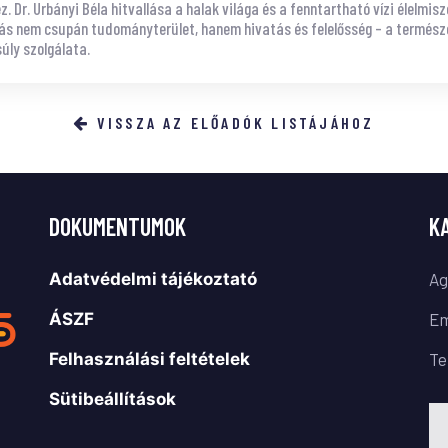
. Dr. Urbányi Béla hitvallása a halak világa és a fenntartható vízi élelmisz
s nem csupán tudományterület, hanem hivatás és felelősség – a természe
úly szolgálata.
VISSZA AZ ELŐADÓK LISTÁJÁHOZ
DOKUMENTUMOK
K
Adatvédelmi tájékoztató
Ag
ÁSZF
Em
Felhasználási feltételek
Te
Sütibeállítások