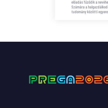
előadás fűződik a nevéhez
Számára a halgazdálkodá
tudomány közötti egyens