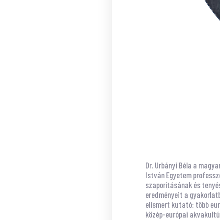
Dr. Urbányi Béla a magya
István Egyetem professzo
szaporításának és tenyé
eredményeit a gyakorlatb
elismert kutató: több eu
közép-európai akvakultú