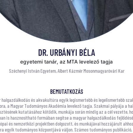
DR. URBÁNYI BÉLA
egyetemi tanár, az MTA levelező tagja
Széchenyi István Egyetem, Albert Kázmér Mosonmagyaróvári Kar
BEMUTATKOZÁS
r halgazdálkodás és akvakultúra egyik legismertebb és legelismertebb sz
ra, a Magyar Tudományos Akadémia levelező tagja. Szakmai pályája a hal
sztésének kutatásához kötődik, munkája során mindig az a cél vezette, 
an is hasznosítható formában segítse a magyar halgazdálkodás fejlődésé
rópai és nemzetközi projektben dolgozott, és munkájával hozzájárult ahho
ra egyik tudományos központjává váljon. Számos tudományos publikáció,