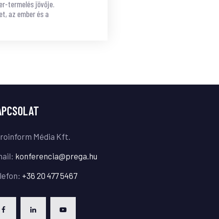
er-termelés jövője.
t, az ember és a
APCSOLAT
roinform Média Kft.
ail:
konferencia@prega.hu
lefon:
+36 20 477 5467