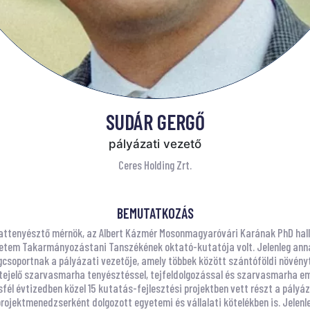
SUDÁR GERGŐ
pályázati vezető
Ceres Holding Zrt.
BEMUTATKOZÁS
lattenyésztő mérnök, az Albert Kázmér Mosonmagyaróvári Karának PhD hallg
etem Takarmányozástani Tanszékének oktató-kutatója volt. Jelenleg annak
égcsoportnak a pályázati vezetője, amely többek között szántóföldi növén
ejelő szarvasmarha tenyésztéssel, tejfeldolgozással és szarvasmarha emb
sfél évtizedben közel 15 kutatás-fejlesztési projektben vett részt a pály
rojektmenedzserként dolgozott egyetemi és vállalati kötelékben is. Jelenl