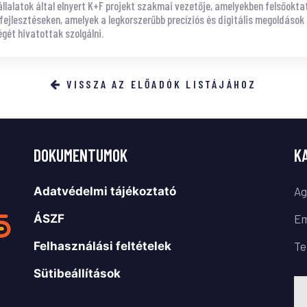
állalatok által elnyert K+F projekt szakmai vezetője, amelyekben felsőokta
fejlesztéseken, amelyek a legkorszerűbb precíziós és digitális megoldások
ét hivatottak szolgálni.
VISSZA AZ ELŐADÓK LISTÁJÁHOZ
DOKUMENTUMOK
K
Adatvédelmi tájékoztató
Ag
ÁSZF
Em
Felhasználási feltételek
Te
Sütibeállítások