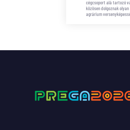
cégcsoport alá tartozó v
közösen dolgoznak olyan 
agrárium versenyképesség