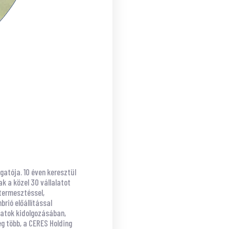
atója. 10 éven keresztül
 a közel 30 vállalatot
ytermesztéssel,
rió előállítással
ázatok kidolgozásában,
eg több, a CERES Holding