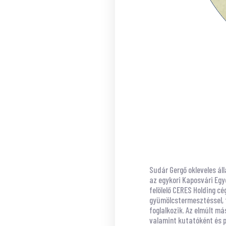
Sudár Gergő okleveles ál
az egykori Kaposvári Egy
felölelő CERES Holding c
gyümölcstermesztéssel, t
foglalkozik. Az elmúlt má
valamint kutatóként és p